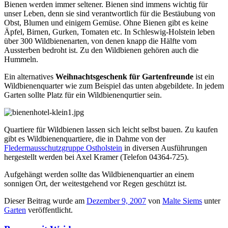
Bienen werden immer seltener. Bienen sind immens wichtig für
unser Leben, denn sie sind verantwortlich für die Bestäubung von
Obst, Blumen und einigem Gemüse. Ohne Bienen gibt es keine
Äpfel, Birnen, Gurken, Tomaten etc. In Schleswig-Holstein leben
über 300 Wildbienenarten, von denen knapp die Hälfte vom
Aussterben bedroht ist. Zu den Wildbienen gehören auch die
Hummeln.
Ein alternatives
Weihnachtsgeschenk für Gartenfreunde
ist ein
Wildbienenquarter wie zum Beispiel das unten abgebildete. In jedem
Garten sollte Platz für ein Wildbienenqurtier sein.
Quartiere für Wildbienen lassen sich leicht selbst bauen. Zu kaufen
gibt es Wildbienenquartiere, die in Dahme von der
Fledermausschutzgruppe Ostholstein
in diversen Ausführungen
hergestellt werden bei Axel Kramer (Telefon 04364-725).
Aufgehängt werden sollte das Wildbienenquartier an einem
sonnigen Ort, der weitestgehend vor Regen geschützt ist.
Dieser Beitrag wurde am
Dezember 9, 2007
von
Malte Siems
unter
Garten
veröffentlicht.