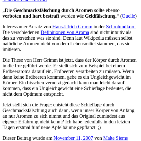
„Die
Geschmacksfälschung durch Aromen
sollte ebenso
verboten und hart bestraft
werden
wie Geldfälschung
.“ (
Quelle
)
Interessanter Ansatz von
Hans-Ulrich Grimm
in der
Schrotundkorn
.
Die verschiedenen
Definitionen von Aroma
sind nicht intuitiv als
das zu verstehen was sie sind. Denn laut Wikipedia müssen selbst
natürliche Aromen nicht von dem Lebensmittel stammen, das sie
imitieren.
Die These von Herr Grimm ist jetzt, dass der Körper durch Aromen
in die Irre geführt werde. Er stellt sich zum Beispiel bei einem
Erdbeeraroma darauf ein, Erdbeeren verarbeiten zu müssen. Wenn
dann keine Erdbeeren kommen, gebe es ein Ungleichgewicht im
Körper. Ein bisschen vernetzt gedacht kann man leicht darauf
kommen, dass ein Ungleichgewicht eine Schieflage bedeutet, die
nicht dem Optimum entspricht.
Jetzt stellt sich die Frage: entsteht diese Schieflage durch
Geschmacksfälschung auch dann, wenn unser Körper von Anfang
an nur Aromen zu sich nimmt und das Original zumindest aus
eigener Erfahrung nicht kennt? Ich habe jedenfalls in den letzten
Tagen erstmal fünf neue Apfelbäume gepflanzt. ;)
Dieser Beitrag wurde am
November 11, 2007
von
Malte Siems