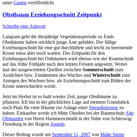
unter
Garten
veröffentlicht.
Obstbaum Erziehungsschnitt Zeitpunkt
Schreibe eine Antwort
Langsam geht die diesjährige Vegetationsperiode zu Ende.
Obstbäume haben reichlich junge Äste gebildet. Der fällige
Erziehungsschnitt für eine gut durchlüftete und leicht zu beerntende
Krone muss aber noch warten. Der Zeitpunkt für den
Erziehungsschnitt bei Ostbäumen wird ebenso wie der Rosenschnitt
auf das frühe Frühjahr nach den letzten Frösten angesetzt. Wobei
laut der ausgewerteten Quellen zwischen
Sommerschnitt
zum
Auslichten bzw. Eindämmen des Wuches und
Winterschnitt
zum
Anregen des Wuchses bzw. als Erziehnungsschnitt zum Bilden der
Krone unterschieden werde.
Jetzt im Herbst ist es bald wieder Zeit, junge Obstbäume zu
pflanzen. Ich bin in der glücklichen Lage auf meinem Grundstück
noch Platz für viele Bäume zur Anlage einer
Streuobstwiese
zu
haben. Einkaufen werde ich Mitte Oktober bei der Baumschule
Alte
Obstsorten
von Herrn Hammerschmidt in der Nähe von Schleswig/
Flensburg in der Region
Angeln
.
Dieser Beitrag wurde am
September 11, 2007
von
Malte Siems