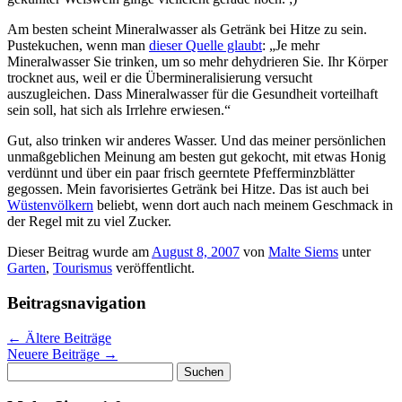
Am besten scheint Mineralwasser als Getränk bei Hitze zu sein.
Pustekuchen, wenn man
dieser Quelle glaubt
: „Je mehr
Mineralwasser Sie trinken, um so mehr dehydrieren Sie. Ihr Körper
trocknet aus, weil er die Übermineralisierung versucht
auszugleichen. Dass Mineralwasser für die Gesundheit vorteilhaft
sein soll, hat sich als Irrlehre erwiesen.“
Gut, also trinken wir anderes Wasser. Und das meiner persönlichen
unmaßgeblichen Meinung am besten gut gekocht, mit etwas Honig
verdünnt und über ein paar frisch geerntete Pfefferminzblätter
gegossen. Mein favorisiertes Getränk bei Hitze. Das ist auch bei
Wüstenvölkern
beliebt, wenn dort auch nach meinem Geschmack in
der Regel mit zu viel Zucker.
Dieser Beitrag wurde am
August 8, 2007
von
Malte Siems
unter
Garten
,
Tourismus
veröffentlicht.
Beitragsnavigation
←
Ältere Beiträge
Neuere Beiträge
→
Suchen
nach: