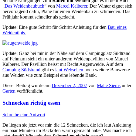
Schöne Anregungen zum
Bauen mit Weiden
gibt es in dem Buch
„
Das Weidenbaubuch
“ von
Marcel Kalberer
. Der Winter eignet sich
hervorragend dafür, Pläne für einen Weidenbau zu schmieden. Das
Frühjahr kommt schneller als gedacht.
Update: Eine gute Schritt-für-Schritt Anleitung für den
Bau eines
Weidentipis.
Update: Ganz bei mir in der Nähe auf dem Campingplatz Südtrand
auf Fehmarn steht ein unter anderem Weidenpavillion von Marcel
Kalberer. Der Pavillion heisst mit Recht Augenweide. Auf dem
Camping Südstrand
gibt es
laut Webseiten
noch weitere Bauwerke
aus Weiden wie zum Beispiel eine lebende Bank.
Dieser Beitrag wurde am
Dezember 2, 2007
von
Malte Siems
unter
Garten
veröffentlicht.
Schnecken richtig essen
Schreibe eine Antwort
Da liegen sie jetzt vor mir, die 12 Schnecken, die ich laut Anleitung
ein paar Minuten im Backofen warm gemacht habe. Was mache ich
jetzt damit? Wie geht das:
Schnecken richtig essen
?