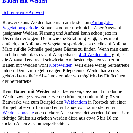
Bauen mit Weiden
Schreibe eine Antwort
Bauwerke aus Weiden baue man am besten am
Anfang der
Vegetationsperiode
. So weit sind wir noch nicht. Aber Auswahl
geeigneter Weiden, Planung und Aufmaß kann schon jetzt im
Dezember erfolgen. Denn wie die Erfahrung zeigt, ist es nicht
einfach, am Anfang der Vegetationsperiode, also vielleicht Anfang
März auf die Schnelle geeignete Bäume zu finden. Wenn man dann
noch bedenkt, dass es laut Wikipedia ca.
450 Weidenarten
gibt, ist
die Auswahl erst recht schwierig. Am besten eigenen sich zum
Bauen mit Weiden wohl
Korbweiden
, weil diese wenig Seitentriebe
bilden. Denn zur regelmässigen Pflege eines Weidenbauwerks
gehört das radikale Abschneider oder wo möglich das Einflechten
der Seitentriebe.
Beim
Bauen mit Weiden
ist zu bedenken, dass nicht nur dünne
Weidenzweige verwendet werden können, sondern für größere
Bauwerke wie zum Beispiel den
Weidendom
in Rostock mit einer
Kuppelhöhe von 15 m und einer Länge von 52 m oder einer
Weidenschnecke
auch dickere Äste verwendet werden können. Um
richtige Säulen zu erheben werden diese aus etwa 5 bis 10 cm
dicken Ästen zusammengeflochten.