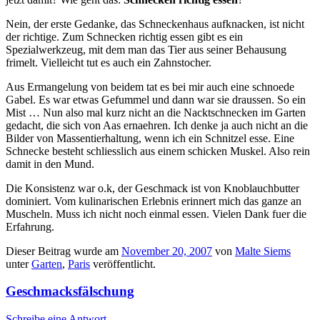
Nein, der erste Gedanke, das Schneckenhaus aufknacken, ist nicht
der richtige. Zum Schnecken richtig essen gibt es ein
Spezialwerkzeug, mit dem man das Tier aus seiner Behausung
frimelt. Vielleicht tut es auch ein Zahnstocher.
Aus Ermangelung von beidem tat es bei mir auch eine schnoede
Gabel. Es war etwas Gefummel und dann war sie draussen. So ein
Mist … Nun also mal kurz nicht an die Nacktschnecken im Garten
gedacht, die sich von Aas ernaehren. Ich denke ja auch nicht an die
Bilder von Massentierhaltung, wenn ich ein Schnitzel esse. Eine
Schnecke besteht schliesslich aus einem schicken Muskel. Also rein
damit in den Mund.
Die Konsistenz war o.k, der Geschmack ist von Knoblauchbutter
dominiert. Vom kulinarischen Erlebnis erinnert mich das ganze an
Muscheln. Muss ich nicht noch einmal essen. Vielen Dank fuer die
Erfahrung.
Dieser Beitrag wurde am
November 20, 2007
von
Malte Siems
unter
Garten
,
Paris
veröffentlicht.
Geschmacksfälschung
Schreibe eine Antwort