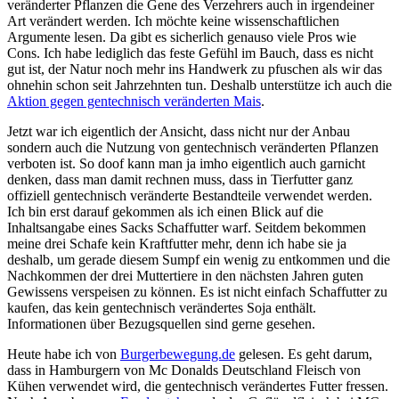
veränderter Pflanzen die Gene des Verzehrers auch in irgendeiner
Art verändert werden. Ich möchte keine wissenschaftlichen
Argumente lesen. Da gibt es sicherlich genauso viele Pros wie
Cons. Ich habe lediglich das feste Gefühl im Bauch, dass es nicht
gut ist, der Natur noch mehr ins Handwerk zu pfuschen als wir das
ohnehin schon seit Jahrzehnten tun. Deshalb unterstütze ich auch die
Aktion gegen gentechnisch veränderten Mais
.
Jetzt war ich eigentlich der Ansicht, dass nicht nur der Anbau
sondern auch die Nutzung von gentechnisch veränderten Pflanzen
verboten ist. So doof kann man ja imho eigentlich auch garnicht
denken, dass man damit rechnen muss, dass in Tierfutter ganz
offiziell gentechnisch veränderte Bestandteile verwendet werden.
Ich bin erst darauf gekommen als ich einen Blick auf die
Inhaltsangabe eines Sacks Schaffutter warf. Seitdem bekommen
meine drei Schafe kein Kraftfutter mehr, denn ich habe sie ja
deshalb, um gerade diesem Sumpf ein wenig zu entkommen und die
Nachkommen der drei Muttertiere in den nächsten Jahren guten
Gewissens verspeisen zu können. Es ist nicht einfach Schaffutter zu
kaufen, das kein gentechnisch verändertes Soja enthält.
Informationen über Bezugsquellen sind gerne gesehen.
Heute habe ich von
Burgerbewegung.de
gelesen. Es geht darum,
dass in Hamburgern von Mc Donalds Deutschland Fleisch von
Kühen verwendet wird, die gentechnisch verändertes Futter fressen.