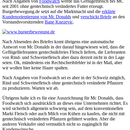
Nach Angaben von
Foodwatch
werde das Geflügelfleisch bei MC
seit 2001 ohne gentechnisch verändertes Futter erzeugt.
Burgerbewegung.de setzt auf die Marktmacht und die
erklärte
Kundenorientierung von Mc Donalds
und
verschickt Briefe
an den
Vorstandsvorsitzenden
Bane Knezevic
.
Nach Absenden des Briefes komt übrigens eine automatische
Antwort von Mc Donalds in der darauf hingewiesen wird, dass die
Geflügellieferanten gentechnikfreies Fleisch liefern, die Lieferanten
von Rind- und Schweinefleisch aber dazu derzeit nicht in der Lage
seien. Ok, miindestens ein Rechtschreibfehler ist in der Mail, aber
wir wollen hier keine Haare spalten.
Nach Angaben von Foodwatch sei es aber in der Schweiz möglich,
Rind und Schweinefleisch ohne gentechnisch veränderte Pflanzen
zu produzieren. Warten wir ab.
Übrigens halte ich es für eine Auszeichnung für Mc Donalds, dass
Foodwatch sich ausdrücklich an dieses eine Unternehmen richtet. Es
wird sicherlich allgemein schwierig sein, auf dem konventionellen
Markt Fleisch oder auch Milch von Kühen zu kaufen, die nicht mit
gentechnisch veränderten Pflanzen gefüttert wurden. Aber die
anderen Verkäufer sind vermutlich nicht so zugänglich für
Kundenwünsche.