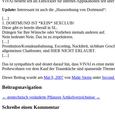
VIVAI besteht seit als Entwickler für Internet-Applikationen seit über
Update:
Interessant ist auch die „Hausordnung von Dortmund“:
[…]
1. DORTMUND IST *KEIN* SEXCLUB!
Diese gibt es bereits überall in SL.
Drängen Sie Ihre Wünsche oder Vorlieben niemals anderen auf.
Nein bedeutet Nein. Das ist zu respektieren.
[…]
Prostitution/Kontaktanbahnung, Escorting, Nacktheit, sichtbare Ges
allgemeinen Chatfenster, sind HIER NICHT ERLAUBT.
[…]
Das ist sympathisch und deutet darauf hin, dass VIVAI es ernst meint
Probewohnen vor dem Kauf der Traumküche sind spannende Themen f
Dieser Beitrag wurde am
Mai 9, 2007
von
Malte Siems
unter
Second 
Beitragsnavigation
←
gentechnisch veränderte Pflanzen
Artikelverzeichnisse
→
Schreibe einen Kommentar