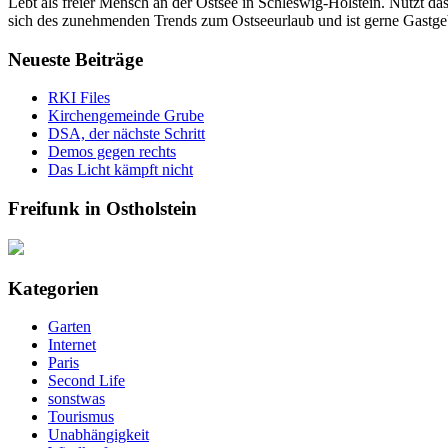
Lebt als freier Mensch an der Ostsee in Schleswig-Holstein. Nutzt 
sich des zunehmenden Trends zum Ostseeurlaub und ist gerne Gastge
Neueste Beiträge
RKI Files
Kirchengemeinde Grube
DSA, der nächste Schritt
Demos gegen rechts
Das Licht kämpft nicht
Freifunk in Ostholstein
Kategorien
Garten
Internet
Paris
Second Life
sonstwas
Tourismus
Unabhängigkeit