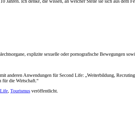
 10 Jahren. Ich denke, die wissen, an welcher Stelle sie sich aus dem F
chlechtsorgane, explizite sexuelle oder pornografische Bewegungen so
 mit anderen Anwendungen für Second Life: „Weiterbildung, Recruting o
ür die Wirtschaft.“
Life
,
Tourismus
veröffentlicht.