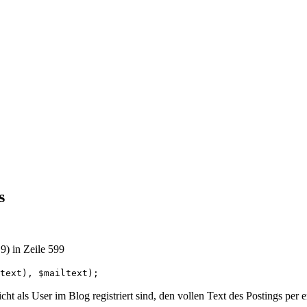
s
9) in Zeile 599
text), $mailtext);
ht als User im Blog registriert sind, den vollen Text des Postings per e