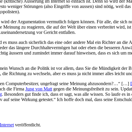
 die (kritische) Äusserung im Internet so einfach ist. Denn so wird der 
o weniger Störungen (also Eingriffe von aussen) sind nötig, weil das M
opolisten).
rd der Argumentation vermutlich folgen können. Für alle, die sich noc
 Meinung zu reagieren, die auf der Welt über einen verbreitet wird, 
useinandersetzung vor Gericht entfallen.
es muss auch sicherlich das eine oder andere Mal ein Richter an die Ar
eder das längere Durchhaltevermögen hat oder eben die besseren Anwäl
rsichtig äussern und zumindet immer darauf hinweisen, dass es sich um
ein Wunsch an die Politik ist vor allem, dass Sie die Mündigkeit der 
 die Richtung zu wechseln, aber es muss ja nicht immer alles leicht und
jeden Computerbesitzer, ungefragt seine Meinung abzusondern?…“ […]
 auch die Firma
Jung von Matt
gegen die Meinungsfreiheit zu sein. Upda
t
. Besonders gut finde ich, dass er sagt, was alle wissen. So laufe es 
auf seine Wirkung getestet.“ Ich hoffe doch mal, dass seine Entschuld
Internet
veröffentlicht.