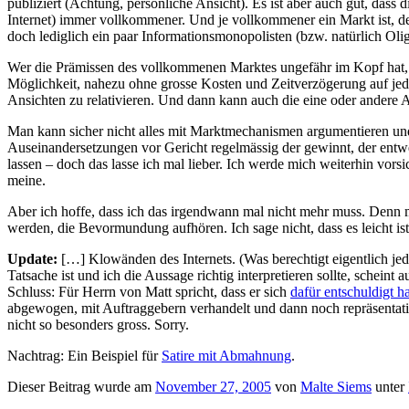
publiziert (Achtung, persönliche Ansicht). Es ist aber auch gut, dass
Internet) immer vollkommener. Und je vollkommener ein Markt ist, dest
doch lediglich ein paar Informationsmonopolisten (bzw. natürlich Olig
Wer die Prämissen des vollkommenen Marktes ungefähr im Kopf hat, wi
Möglichkeit, nahezu ohne grosse Kosten und Zeitverzögerung auf jede
Ansichten zu relativieren. Und dann kann auch die eine oder andere A
Man kann sicher nicht alles mit Marktmechanismen argumentieren und 
Auseinandersetzungen vor Gericht regelmässig der gewinnt, der entw
lassen – doch das lasse ich mal lieber. Ich werde mich weiterhin vo
meine.
Aber ich hoffe, dass ich das irgendwann mal nicht mehr muss. Denn m
werden, die Bevormundung aufhören. Ich sage nicht, dass es leicht ist,
Update:
[…] Klowänden des Internets. (Was berechtigt eigentlich 
Tatsache ist und ich die Aussage richtig interpretieren sollte, scheint
Schluss: Für Herrn von Matt spricht, dass er sich
dafür entschuldigt ha
abgewogen, mit Auftraggebern verhandelt und dann noch repräsentativ 
nicht so besonders gross. Sorry.
Nachtrag: Ein Beispiel für
Satire mit Abmahnung
.
Dieser Beitrag wurde am
November 27, 2005
von
Malte Siems
unter