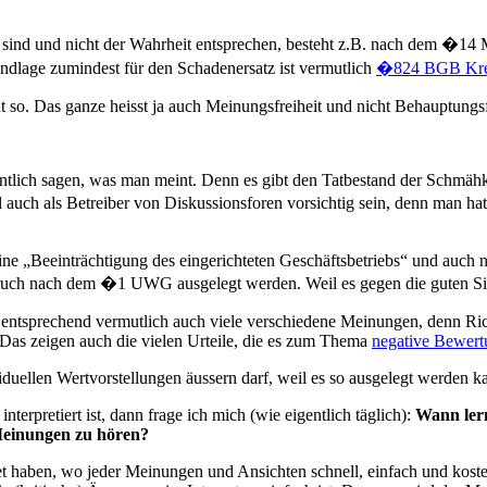
t sind und nicht der Wahrheit entsprechen, besteht z.B. nach dem �14 
ndlage zumindest für den Schadenersatz ist vermutlich
�824 BGB Kred
t so. Das ganze heisst ja auch Meinungsfreiheit und nicht Behauptungsf
entlich sagen, was man meint. Denn es gibt den Tatbestand der Schmähk
 auch als Betreiber von Diskussionsforen vorsichtig sein, denn man ha
ine „Beeinträchtigung des eingerichteten Geschäftsbetriebs“ und auc
ruch nach dem �1 UWG ausgelegt werden. Weil es gegen die guten Sit
nd entsprechend vermutlich auch viele verschiedene Meinungen, denn Ri
Das zeigen auch die vielen Urteile, die es zum Thema
negative Bewert
ividuellen Wertvorstellungen äussern darf, weil es so ausgelegt werden
terpretiert ist, dann frage ich mich (wie eigentlich täglich):
Wann lern
Meinungen zu hören?
net haben, wo jeder Meinungen und Ansichten schnell, einfach und kost