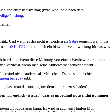
Mediendienstestaatsvertrag (bzw. wohl bald nach dem
itgefährdung
.
reiheit.
ritik. Und wenn es das nicht ist sondern als
Satire
gemeint war, muss
t nach
�11 TDG
immer auch ein bisschen Verantwortung für das was
h nicht erlaubt. Wenn diese Meinung von einem Wettbewerber kommt,
ten verstösst, wenn man seine Mitbewerber schlecht macht.
chter sind nichts anderes als Menschen. Es muss unterschieden
ungen bei ebay
gibt.
 kann, dass man das nur tue, um dem anderen zu schaden?
en wir endlich (wieder), dass es unbedingt notwendig ist, immer
engünstig publizieren kann. Es wird ja auch ein Haufen Müll