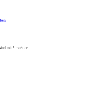
eben
sind mit
*
markiert