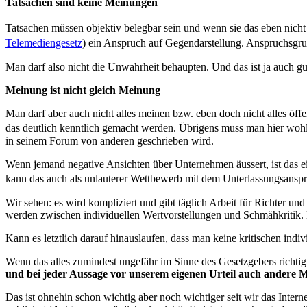
Tatsachen sind keine Meinungen
Tatsachen müssen objektiv belegbar sein und wenn sie das eben nich
Telemediengesetz
) ein Anspruch auf Gegendarstellung. Anspruchsgru
Man darf also nicht die Unwahrheit behaupten. Und das ist ja auch gu
Meinung ist nicht gleich Meinung
Man darf aber auch nicht alles meinen bzw. eben doch nicht alles öff
das deutlich kenntlich gemacht werden. Übrigens muss man hier wohl
in seinem Forum von anderen geschrieben wird.
Wenn jemand negative Ansichten über Unternehmen äussert, ist das e
kann das auch als unlauterer Wettbewerb mit dem Unterlassungsansp
Wir sehen: es wird kompliziert und gibt täglich Arbeit für Richter u
werden zwischen individuellen Wertvorstellungen und Schmähkritik. 
Kann es letztlich darauf hinauslaufen, dass man keine kritischen ind
Wenn das alles zumindest ungefähr im Sinne des Gesetzgebers richtig in
und bei jeder Aussage vor unserem eigenen Urteil auch andere 
Das ist ohnehin schon wichtig aber noch wichtiger seit wir das Inter