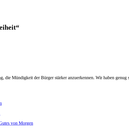
iheit
“
g, die Mündigkeit der Bürger stärker anzuerkennen. Wir haben genug 
m
n
 Gutes von Morgen