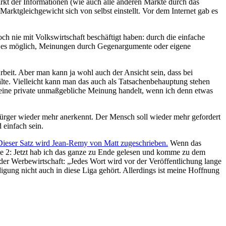
Markt der Informationen (wie auch alle anderen Märkte durch das
arktgleichgewicht sich von selbst einstellt. Vor dem Internet gab es
h nie mit Volkswirtschaft beschäftigt haben: durch die einfache
ist es möglich, Meinungen durch Gegenargumente oder eigene
beit. Aber man kann ja wohl auch der Ansicht sein, dass bei
te. Vielleicht kann man das auch als Tatsachenbehauptung stehen
 meine private unmaßgebliche Meinung handelt, wenn ich denn etwas
Bürger wieder mehr anerkennt. Der Mensch soll wieder mehr gefordert
 einfach sein.
Dieser Satz wird Jean-Remy von Matt zugeschrieben.
Wenn das
te 2: Jetzt hab ich das ganze zu Ende gelesen und komme zu dem
in der Werbewirtschaft: „Jedes Wort wird vor der Veröffentlichung lange
igung nicht auch in diese Liga gehört. Allerdings ist meine Hoffnung